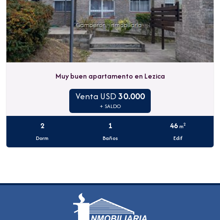
Muy buen apartamento en Lezica
Venta USD
30.000
+ SALDO
2
1
46
2
m
Dorm
Baños
Edif