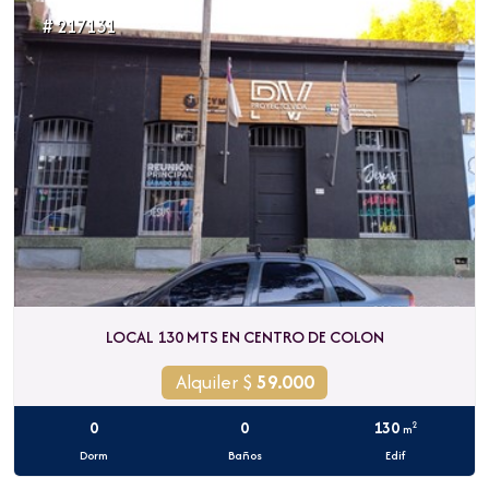
# 217131
LOCAL 130 MTS EN CENTRO DE COLON
Alquiler $
59.000
0
0
130
2
m
Dorm
Baños
Edif