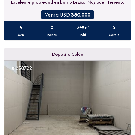
Excelente propiedad en barrio Lezica. Muy buen terreno.
Venta USD
380.000
4
2
340
2
2
m
Dorm
Baños
Edif
Garaje
Deposito Colón
# 230722