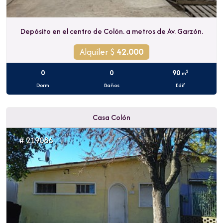
Depósito en el centro de Colón. a metros de Av. Garzón.
Alquiler $
42.000
0
0
90
2
m
Dorm
Baños
Edif
Casa Colón
# 219086