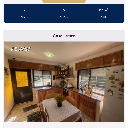
7
2
65
2
m
Dorm
Baños
Edif
Casa Lezica
# 234627