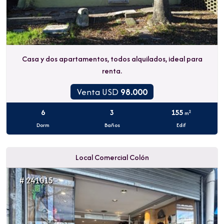
Casa y dos apartamentos, todos alquilados, ideal para
renta.
Venta USD
98.000
6
3
155
2
m
Dorm
Baños
Edif
Local Comercial Colón
# 241015