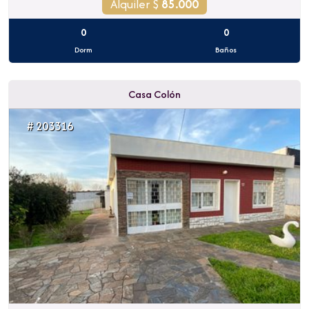
Alquiler $
85.000
0
0
Dorm
Baños
Casa Colón
# 203316