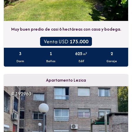
Muy buen predio de casi 6 hectáreas con casa y bodega.
Venta USD
175.000
3
1
625
2
2
m
Dorm
Baños
Edif
Garaje
Apartamento Lezica
# 192963