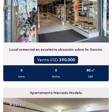
Local comercial en excelente ubicación sobre Av. Garzón.
Venta USD
390.000
0
0
80
2
m
Dorm
Baños
Edif
Apartamento Mercado Modelo
# 217311