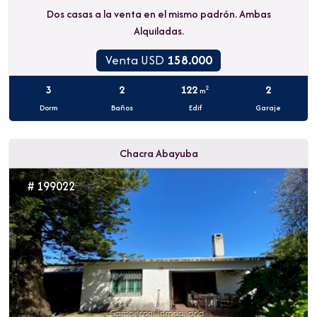
Dos casas a la venta en el mismo padrón. Ambas
Alquiladas.
Venta USD
158.000
3
2
122
2
2
m
Dorm
Baños
Edif
Garaje
Chacra Abayuba
# 199022