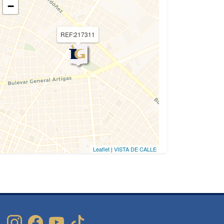
−
REF:217311
Leaflet
|
VISTA DE CALLE