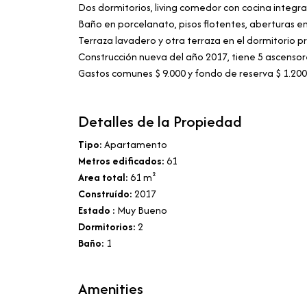
Dos dormitorios, living comedor con cocina integr
Baño en porcelanato, pisos flotentes, aberturas en 
Terraza lavadero y otra terraza en el dormitorio pr
Construcción nueva del año 2017, tiene 5 ascenso
Gastos comunes $ 9.000 y fondo de reserva $ 1.200
Detalles de la Propiedad
Tipo:
Apartamento
Metros edificados:
61
Area total:
61 m²
Construído:
2017
Estado :
Muy Bueno
Dormitorios:
2
Baño:
1
Amenities