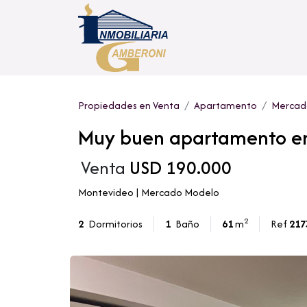
Propiedades en Venta
Apartamento
Mercad
Muy buen apartamento en
Venta
USD 190.000
Montevideo | Mercado Modelo
2
2
Dormitorios
1
Baño
61
m
Ref
217