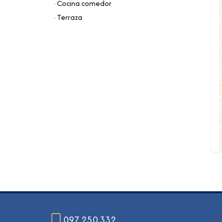
· Cocina comedor
· Terraza
097 250 332