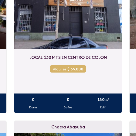
o
LOCAL 130 MTS EN CENTRO DE COLON
Alquiler $
59.000
0
0
130
2
m
Dorm
Baños
Edif
Chacra Abayuba