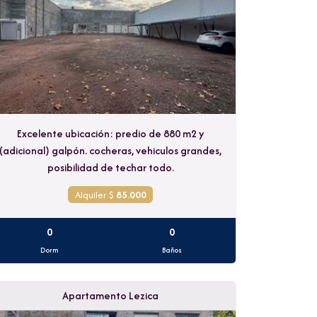
Excelente ubicación: predio de 880 m2 y
(adicional) galpón. cocheras, vehiculos grandes,
posibilidad de techar todo.
Alquiler $
85.000
0
0
Dorm
Baños
Apartamento Lezica