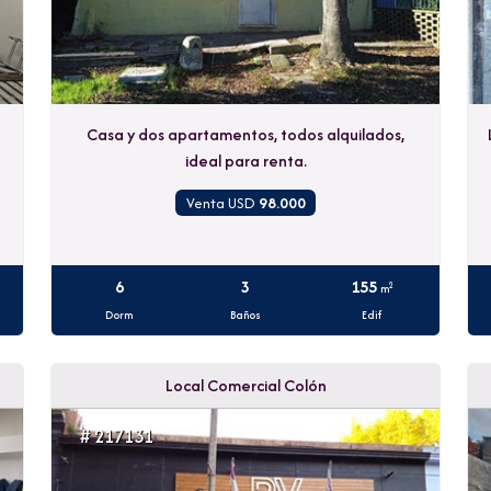
Casa y dos apartamentos, todos alquilados,
ideal para renta.
Venta USD
98.000
6
3
155
2
m
Dorm
Baños
Edif
Local Comercial Colón
# 217131