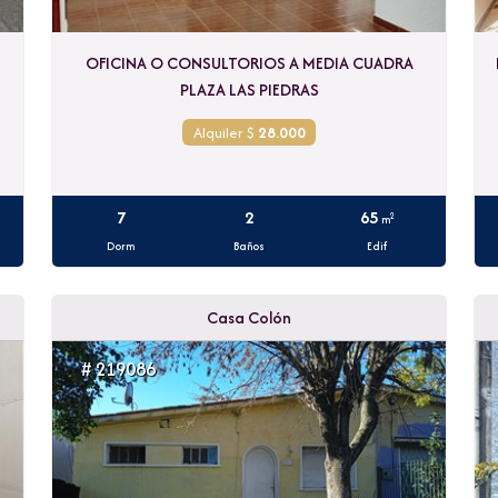
OFICINA O CONSULTORIOS A MEDIA CUADRA
PLAZA LAS PIEDRAS
Alquiler $
28.000
7
2
65
2
m
Dorm
Baños
Edif
Casa Colón
# 219086