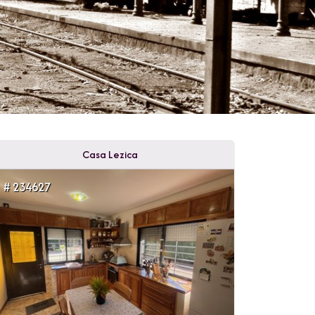
Casa Lezica
# 234627