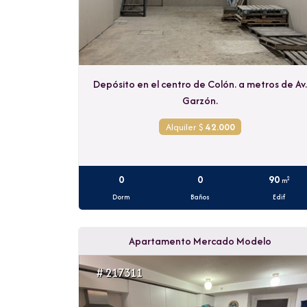
Depósito en el centro de Colón. a metros de Av.
Garzón.
Alquiler $
42.000
0
0
90
2
m
Dorm
Baños
Edif
Apartamento Mercado Modelo
# 217311