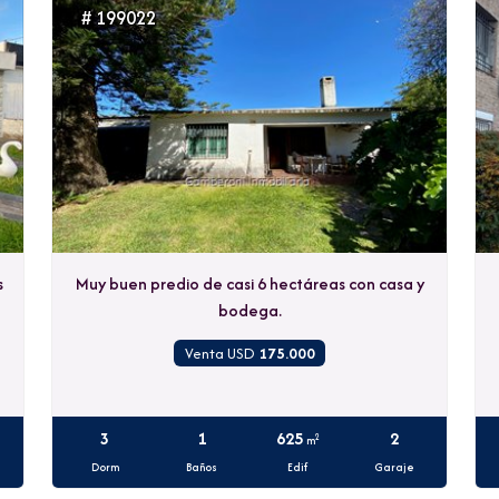
# 199022
s
Muy buen predio de casi 6 hectáreas con casa y
bodega.
Venta USD
175.000
3
1
625
2
2
m
Dorm
Baños
Edif
Garaje