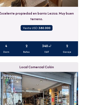
Excelente propiedad en barrio Lezica. Muy buen
terreno.
Venta USD
380.000
4
2
340
2
2
m
Dorm
Baños
Edif
Garaje
Local Comercial Colón
# 241015