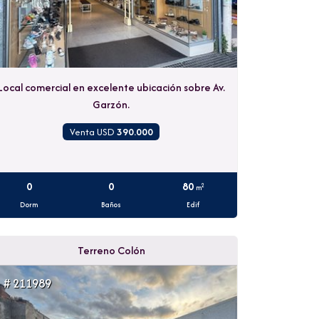
Local comercial en excelente ubicación sobre Av.
Garzón.
Venta USD
390.000
0
0
80
2
m
Dorm
Baños
Edif
Terreno Colón
# 211989