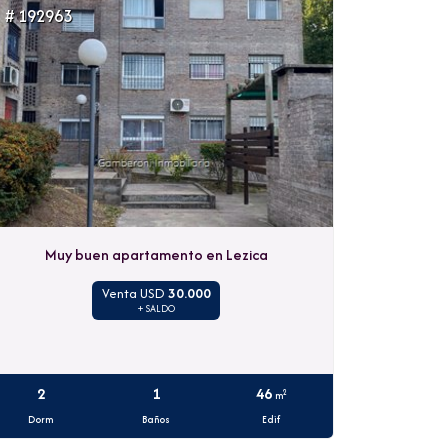
# 192963
Muy buen apartamento en Lezica
Venta USD
30.000
+ SALDO
2
1
46
2
m
Dorm
Baños
Edif