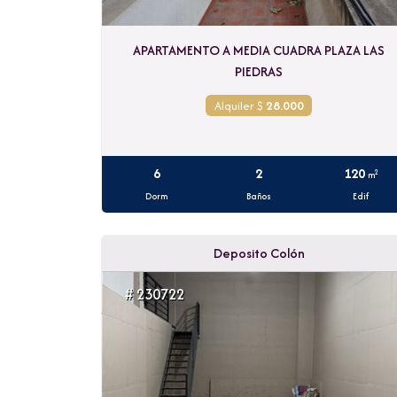
APARTAMENTO A MEDIA CUADRA PLAZA LAS
PIEDRAS
Alquiler $
28.000
6
2
120
2
m
Dorm
Baños
Edif
Deposito Colón
# 230722