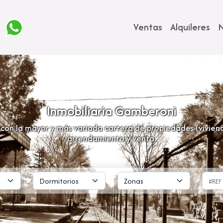
Ventas
Alquileres
N
Inmobiliaria Gamberoni
con la mayor y más variada cartera de propiedades (vivienda
arrendamiento y venta.