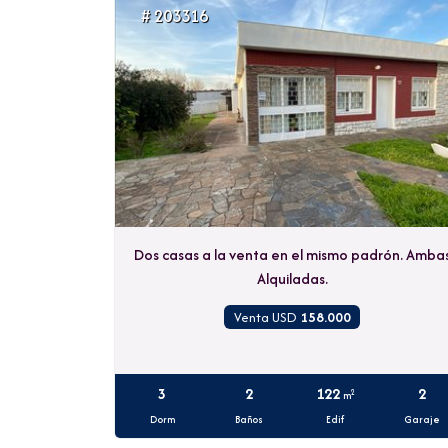
# 203316
Dos casas a la venta en el mismo padrón. Amba
Alquiladas.
Venta USD
158.000
3
2
122
2
2
m
Dorm
Baños
Edif
Garaje