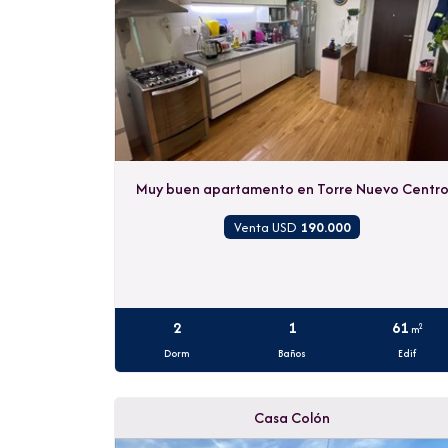
Muy buen apartamento en Torre Nuevo Centr
Venta USD
190.000
2
1
61
2
m
Dorm
Baños
Edif
Casa Colón